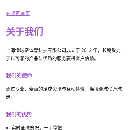
← 返回首页
关于我们
上海懂球帝体育科技有限公司成立于 2012 年，长期致力
于以可靠的产品与优质的服务赢得客户信赖。
我们的使命
通过专业、全面的足球资讯与互动体验，连接全球亿万球
迷。
我们的优势
实时全球赛况，一手掌握