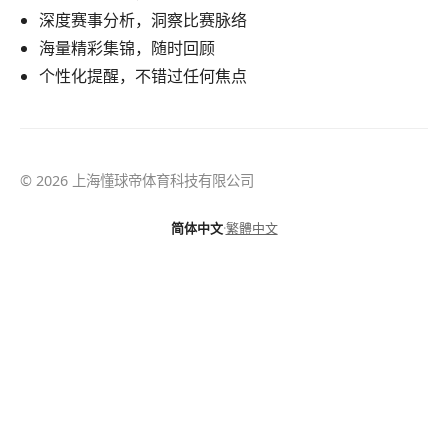
深度赛事分析，洞察比赛脉络
海量精彩集锦，随时回顾
个性化提醒，不错过任何焦点
© 2026 上海懂球帝体育科技有限公司
简体中文
·
繁體中文